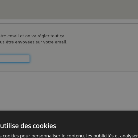
Aller
au
contenu
principal
re email et on va régler tout ça.
ous être envoyées sur votre email.
utilise des cookies
 cookies pour personnaliser le contenu, les publicités et analyser 