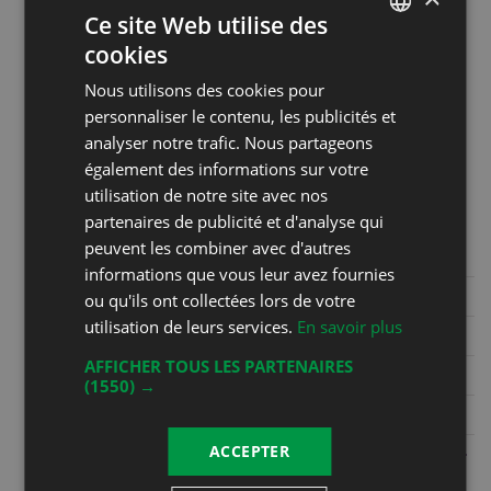
Ce site Web utilise des
samedi de 9h30 à 12h30. Les
cookies
autres jours sur appel au 079 587
FRENCH
75 54
Nous utilisons des cookies pour
DEUTSCH
personnaliser le contenu, les publicités et
analyser notre trafic. Nous partageons
Coordonnées
également des informations sur votre
Christophe Bertholet
utilisation de notre site avec nos
Grand Rue 36
partenaires de publicité et d'analyse qui
1844 Villeneuve
peuvent les combiner avec d'autres
informations que vous leur avez fournies
Phone
+41 21 960 22 48
ou qu'ils ont collectées lors de votre
utilisation de leurs services.
En savoir plus
Mobile
+41 79 587 75 54
AFFICHER TOUS LES PARTENAIRES
Fax
(1550) →
E-mail
info@cavebertholet.ch
ACCEPTER
Website
https://www.cavebertholet.ch/bar-
a-vins---caveau.html