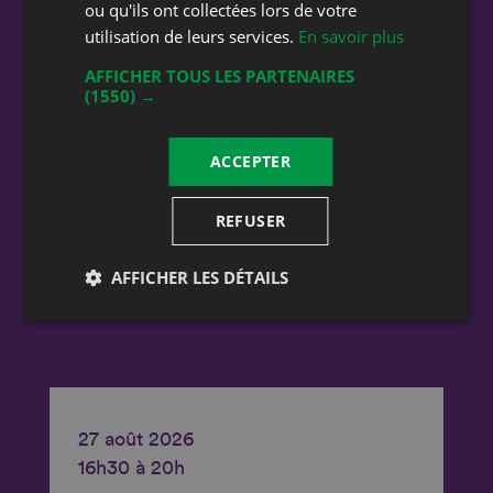
ou qu'ils ont collectées lors de votre
Soirée Humoristique à la CVB
utilisation de leurs services.
En savoir plus
avec Christian Mukuna,
AFFICHER TOUS LES PARTENAIRES
(1550) →
Vignes et Culture
Cave des Viticulteurs de
ACCEPTER
Bonvillars
Cave des Viticulteurs de Bonvillars
REFUSER
1427 Bonvillars
AFFICHER LES DÉTAILS
27 août 2026
16h30 à 20h