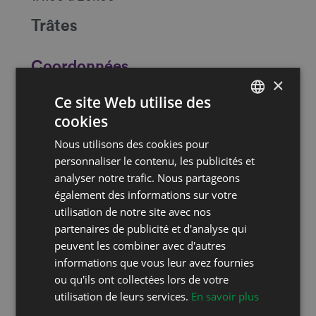
Trâtes
Coordonnées
×
Route de Bitternaz 14
Ce site Web utilise des
1562 Corcelles-près-Payerne
cookies
FRENCH
E-mail
Nous utilisons des cookies pour
DEUTSCH
personnaliser le contenu, les publicités et
Website
https://www.cavedecorcelles.ch/
analyser notre trafic. Nous partageons
également des informations sur votre
utilisation de notre site avec nos
Restez au courant!
partenaires de publicité et d'analyse qui
Suivez-nous sur les réseaux sociaux!
peuvent les combiner avec d'autres
informations que vous leur avez fournies
ou qu'ils ont collectées lors de votre
utilisation de leurs services.
En savoir plus
Inscrivez-vous à notre newsletter