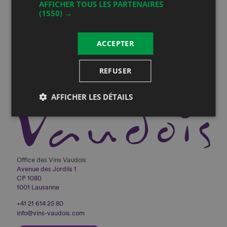
AFFICHER TOUS LES PARTENAIRES
Vous serez informé de toutes nos actualités
(1550) →
ACCEPTER
REFUSER
AFFICHER LES DÉTAILS
Office des Vins Vaudois
Avenue des Jordils 1
CP 1080
1001 Lausanne
+41 21 614 25 80
info@vins-vaudois.com