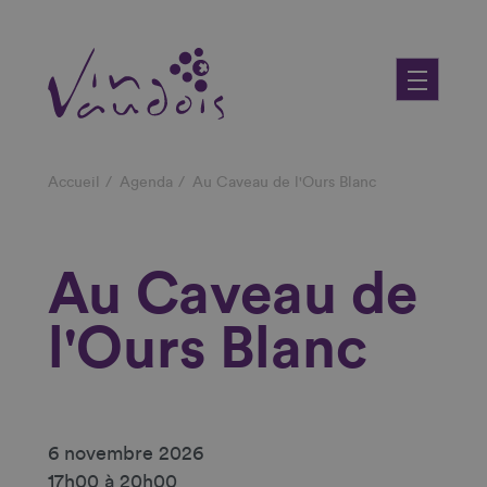
Aller
au
contenu
principal
Fil
Accueil
Agenda
Au Caveau de l'Ours Blanc
d'Ariane
Au Caveau de
l'Ours Blanc
6 novembre 2026
17h00 à 20h00