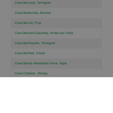
Cave Barraud, Tartegnin
Cave Beetschen, Bursins
Cave Bel-Air, Praz
Cave Bernard Gauthey, Arnex-sur-Orbe
Cave Berthaudin, Tartegnin
Cave Berthet, Vinzel
Cave Borloz-Alexandre Favre, Aigle
Cave Chabloz , Blonay
Cave Champ de Clos, Chexbres
Restez au courant!
Cave Chevalley, Rivaz
Suivez-nous sur les réseaux sociaux!
Cave Clair-Obscur, Perroy