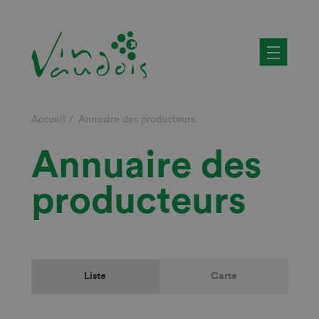
Aller
au
contenu
principal
Fil
Accueil
Annuaire des producteurs
d'Ariane
Annuaire des
producteurs
Liste
Carte