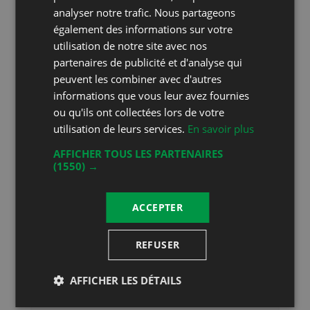
Arc-en-Vins SA, Raymond Chappuis, Puidoux
analyser notre trafic. Nous partageons
également des informations sur votre
Arc-en-Vins, Raymond Chappuis, Aigle
utilisation de notre site avec nos
partenaires de publicité et d'analyse qui
Artisans Vignerons d'Ollon, Ollon
peuvent les combiner avec d'autres
Artisans Vignerons d'Yvorne, Société coopérative,
informations que vous leur avez fournies
Yvorne
ou qu'ils ont collectées lors de votre
utilisation de leurs services.
En savoir plus
Au Clos de la République - Patrick Fonjallaz, Epesses
AFFICHER TOUS LES PARTENAIRES
Au Grand Clos, Bursinel
(1550) →
Badan-Vins, Aigle
ACCEPTER
Baehler, Riex
Barilier Jean-Philippe, Romanel sur Morges
REFUSER
Béat-Louis Bujard Vins, Aran
AFFICHER LES DÉTAILS
Bernard Cavé Vins, Ollon