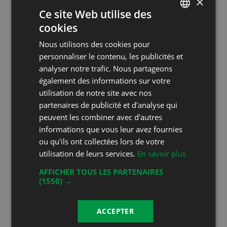
×
Ce site Web utilise des
Autres Cépages Blancs
Auxerrois La Grande Vigne
cookies
FRENCH
Nous utilisons des cookies pour
DEUTSCH
personnaliser le contenu, les publicités et
analyser notre trafic. Nous partageons
88.30
également des informations sur votre
/
100
utilisation de notre site avec nos
partenaires de publicité et d'analyse qui
Argent
peuvent les combiner avec d'autres
2020
informations que vous leur avez fournies
ou qu'ils ont collectées lors de votre
utilisation de leurs services.
En savoir plus
Producteur:
La Grande Vigne
AOC:
La Côte AOC
AFFICHER TOUS LES PARTENAIRES
Millésime:
2019
(1550) →
Concours:
Sélection des vins
vaudois 2020
ACCEPTER