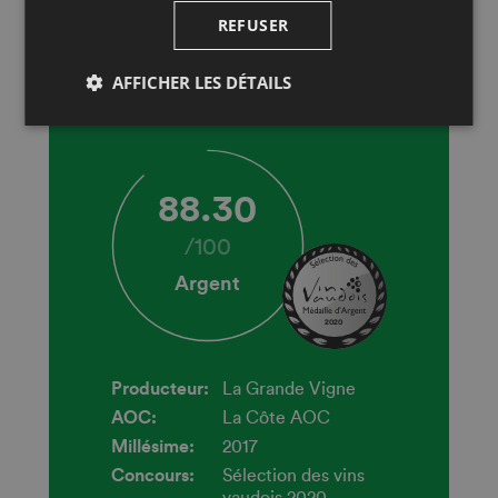
REFUSER
Autres Cépages Rouges Purs
AFFICHER LES DÉTAILS
Cuvée Noé
88.30
/
100
Argent
2020
Producteur:
La Grande Vigne
AOC:
La Côte AOC
Millésime:
2017
Concours:
Sélection des vins
vaudois 2020