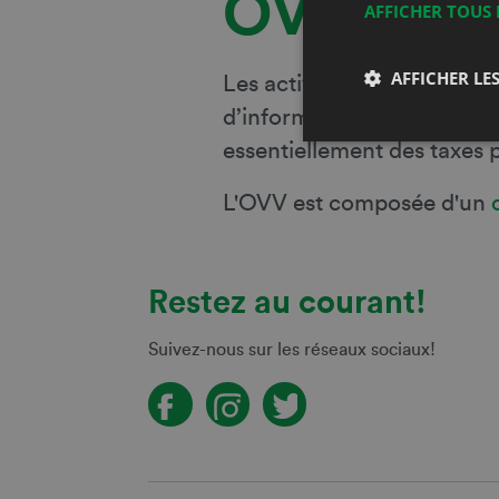
OVV
AFFICHER TOUS 
AFFICHER LES
Les activités de l’Office d
d’information, de publicit
essentiellement des taxes 
L'OVV est composée d'un
Restez au courant!
Suivez-nous sur les réseaux sociaux!