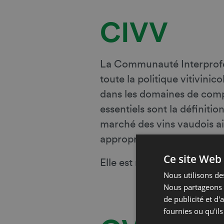
CIVV
La Communauté Interprofess
toute la politique vitivinic
dans les domaines de compé
essentiels sont la définiti
marché des vins vaudois ai
appropriés.
Ce site Web 
Elle est représentée par
so
Nous utilisons des
Nous partageons é
de publicité et d
fournies ou qu'ils