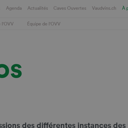
s
Agenda
Actualités
Caves Ouvertes
Vaudvins.ch
À 
e l'OVV
Équipe de l'OVV
os
ssions des différentes instances des