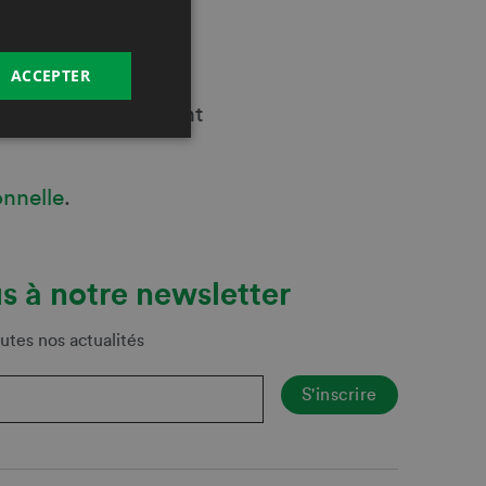
ACCEPTER
ble par des actions
essources proviennent
onnelle
.
s à notre newsletter
utes nos actualités