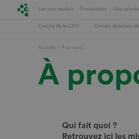
Aller
Les vins vaudois
Producteurs
Vins primé
au
contenu
Comité de la CIVV
Comité directeur d
principal
Fil
Accueil
À propos
À prop
d'Ariane
Qui fait quoi ?
Retrouvez ici les mi