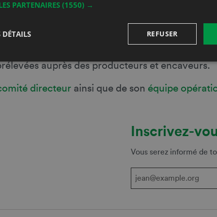
LES PARTENAIRES
(1550) →
 DÉTAILS
REFUSER
es Vins Vaudois (OVV) sont la promotion du vigno
é, de promotion et de relations publiques. Ces r
prélevées auprès des producteurs et encaveurs.
comité directeur
ainsi que de son
équipe opérati
Inscrivez-vou
Vous serez informé de to