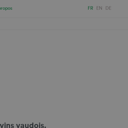
propos
FR
EN
DE
 vins vaudois.