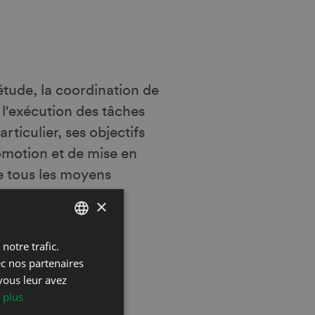
tude, la coordination de
t l'exécution des tâches
ticulier, ses objectifs
romotion et de mise en
e tous les moyens
×
notre trafic.
FRENCH
ec nos partenaires
DEUTSCH
vous leur avez
 plus