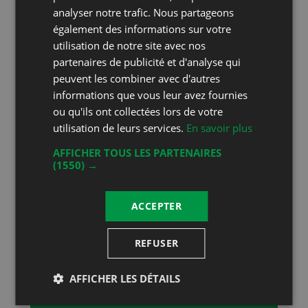
analyser notre trafic. Nous partageons
Vins primés
également des informations sur votre
utilisation de notre site avec nos
partenaires de publicité et d'analyse qui
2021
peuvent les combiner avec d'autres
informations que vous leur avez fournies
ou qu'ils ont collectées lors de votre
Chasselas Millésime 2020 (max.4g/l
utilisation de leurs services.
En savoir plus
sucres)
Domaine de la Dolle
AFFICHER TOUS LES PARTENAIRES
(1550) →
ACCEPTER
90.80
/
100
REFUSER
Or
AFFICHER LES DÉTAILS
2021