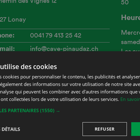
emin des Vignes 12
50
Heure
027 Lonay
Mercre
hone
0041 79 413 25 42
samed
-mail
info@cave-pinaudaz.ch
Les au
ebsite
cave-
utilise des cookies
(sauf 
pinaudaz.ch/index.php/fr/
 cookies pour personnaliser le contenu, les publicités et analyser 
galement des informations sur votre utilisation de notre site av
C'est 
'analyse qui peuvent les combiner avec d'autres informations que 
dans n
 ont collectées lors de votre utilisation de leurs services.
En savoir
vins d
LES PARTENAIRES
(1550) →
N'hési
carnot
 DÉTAILS
REFUSER