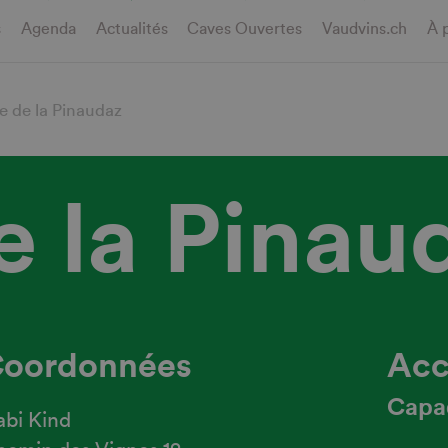
s
Agenda
Actualités
Caves Ouvertes
Vaudvins.ch
À 
 de la Pinaudaz
e la Pinau
oordonnées
Acc
Capa
bi Kind