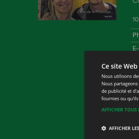
Ch
Cave de la Pinaudaz
1
P
E
W
Ce site Web 
Nous utilisons des
Nous partageons é
de publicité et d
fournies ou qu'ils
AFFICHER TOUS 
AFFICHER LES