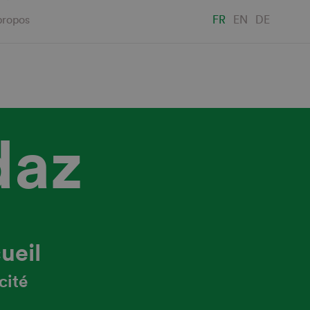
propos
FR
EN
DE
daz
ueil
cité