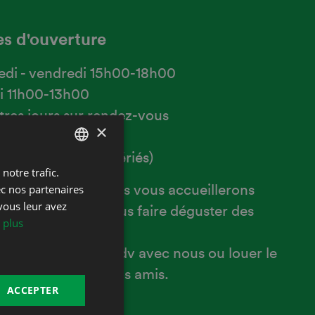
s d'ouverture
di - vendredi 15h00-18h00
i 11h00-13h00
tres jours sur rendez-vous
×
vacances ou jours fériés)
notre trafic.
FRENCH
ec nos partenaires
avec plaisir que nous vous accueillerons
DEUTSCH
vous leur avez
otre Cave pour vous faire déguster des
 plus
'exception.
tez pas à prendre rdv avec nous ou louer le
zet pour vous et vos amis.
ACCEPTER