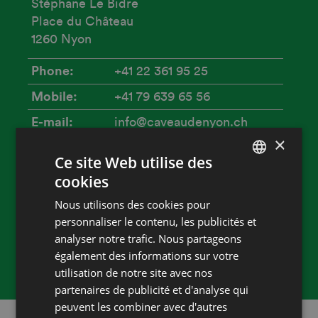
Stéphane Le Bidre
Place du Château
1260 Nyon
Phone
+41 22 361 95 25
Mobile
+41 79 639 65 56
E-mail
info@caveaudenyon.ch
×
Website
caveaudenyon.ch
Ce site Web utilise des
Accueil
cookies
FRENCH
Capacité
Nous utilisons des cookies pour
DEUTSCH
60 personnes
personnaliser le contenu, les publicités et
Heures d'ouverture
analyser notre trafic. Nous partageons
également des informations sur votre
ouverture sur réservation dès 10 pers.
utilisation de notre site avec nos
partenaires de publicité et d'analyse qui
peuvent les combiner avec d'autres