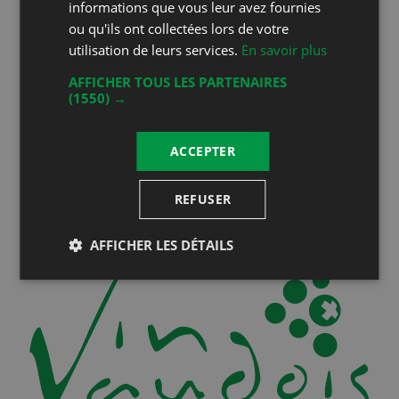
informations que vous leur avez fournies
Restez au courant!
ou qu'ils ont collectées lors de votre
utilisation de leurs services.
En savoir plus
Suivez-nous sur les réseaux sociaux!
AFFICHER TOUS LES PARTENAIRES
(1550) →
Inscrivez-vous à notre newsletter
ACCEPTER
Vous serez informé de toutes nos actualités
REFUSER
AFFICHER LES DÉTAILS