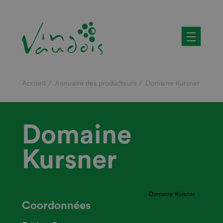
Aller
au
contenu
principal
Fil
Accueil
Annuaire des producteurs
Domaine Kursner
d'Ariane
Domaine
Kursner
Domaine Kursner
Coordonnées