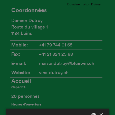
Domaine maison Dutruy
Coordonnées
Damien Dutruy
Route du village 1
1184 Luins
Mobile
+41 79 744 01 65
Fax
+41 21 824 25 88
E-mail
maisondutruy@bluewin.ch
Website
vins-dutruy.ch
Accueil
Capacité
20 personnes
Heures d'ouverture
×
samedi matin ou toute la semaine sur