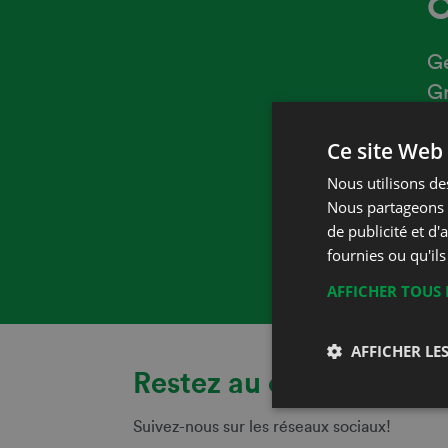
C
Ge
G
1
Ce site Web 
P
Nous utilisons des
Nous partageons é
F
de publicité et d
fournies ou qu'ils
E
AFFICHER TOUS 
AFFICHER LES
Restez au courant!
Suivez-nous sur les réseaux sociaux!