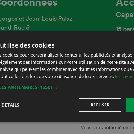
oordonnées
Acc
Capa
orges et Jean-Louis Palaz
rand-Rue 5
15 per
091 Grandvaux
Heure
utilise des cookies
hone
+41 21 799 16 39
 cookies pour personnaliser le contenu, les publicités et analyser 
lu-ve
galement des informations sur votre utilisation de notre site av
ax
+41 21 799 41 66
sur av
'analyse qui peuvent les combiner avec d'autres informations que 
 ont collectées lors de votre utilisation de leurs services.
En savoir
-mail
palaz.vins@bluewin.ch
LES PARTENAIRES
(1550) →
 DÉTAILS
REFUSER
Inscrivez-vou
Vous serez informé de to