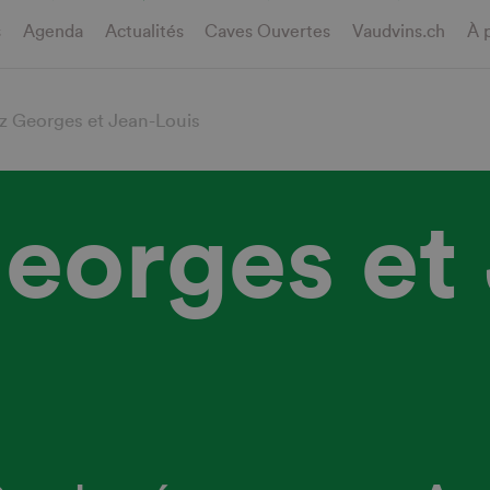
s
Agenda
Actualités
Caves Ouvertes
Vaudvins.ch
À 
z Georges et Jean-Louis
eorges et