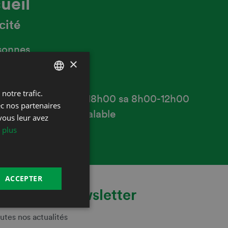
ueil
cité
sonnes
×
s d'ouverture
notre trafic.
FRENCH
 7h30-12h00 13h30-18h00 sa 8h00-12h00
ec nos partenaires
DEUTSCH
is téléphonique préalable
vous leur avez
 plus
ACCEPTER
s à notre newsletter
utes nos actualités