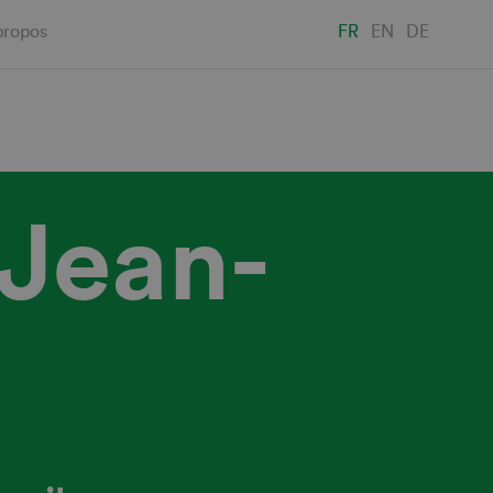
propos
FR
EN
DE
 Jean-