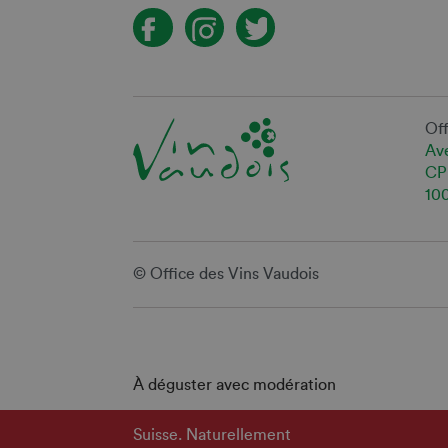
Off
Ave
CP
10
© Office des Vins Vaudois
À déguster avec modération
Suisse. Naturellement