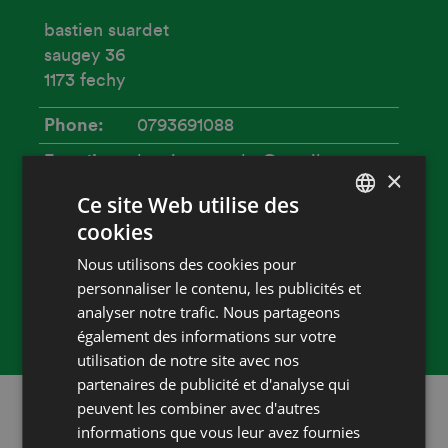
bastien suardet
saugey 36
1173 fechy
Phone
0793691088
E-mail
bastien.suardet@gmail.com
×
Accueil
Ce site Web utilise des
Capacité
cookies
FRENCH
20
Nous utilisons des cookies pour
DEUTSCH
Heures d'ouverture
personnaliser le contenu, les publicités et
analyser notre trafic. Nous partageons
10h-18h
également des informations sur votre
utilisation de notre site avec nos
partenaires de publicité et d'analyse qui
peuvent les combiner avec d'autres
Restez au courant!
informations que vous leur avez fournies