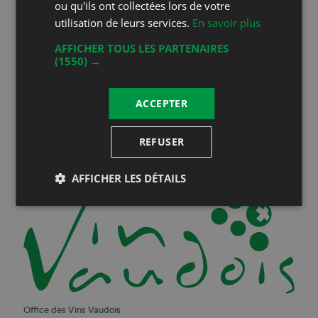
ou qu'ils ont collectées lors de votre
Suivez-nous sur les réseaux sociaux!
utilisation de leurs services.
En savoir plus
AFFICHER TOUS LES PARTENAIRES
(1550) →
Inscrivez-vous à notre newsletter
Vous serez informé de toutes nos actualités
ACCEPTER
REFUSER
AFFICHER LES DÉTAILS
Office des Vins Vaudois