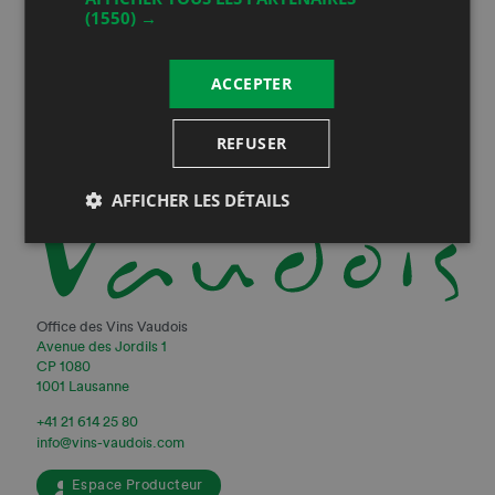
(1550) →
ACCEPTER
REFUSER
AFFICHER LES DÉTAILS
Office des Vins Vaudois
Avenue des Jordils 1
CP 1080
1001 Lausanne
+41 21 614 25 80
info@vins-vaudois.com
Espace Producteur