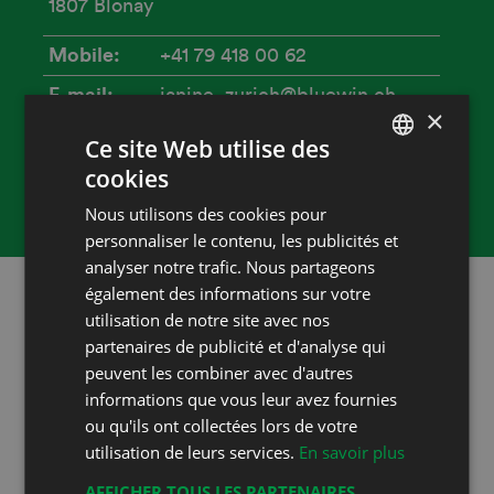
1807 Blonay
Mobile
+41 79 418 00 62
E-mail
janine_zurich@bluewin.ch
×
Accueil
Ce site Web utilise des
Heures d'ouverture
cookies
FRENCH
10h 18h
Nous utilisons des cookies pour
DEUTSCH
personnaliser le contenu, les publicités et
analyser notre trafic. Nous partageons
également des informations sur votre
Restez au courant!
utilisation de notre site avec nos
partenaires de publicité et d'analyse qui
Suivez-nous sur les réseaux sociaux!
peuvent les combiner avec d'autres
informations que vous leur avez fournies
ou qu'ils ont collectées lors de votre
Inscrivez-vous à notre newsletter
utilisation de leurs services.
En savoir plus
Vous serez informé de toutes nos actualités
AFFICHER TOUS LES PARTENAIRES