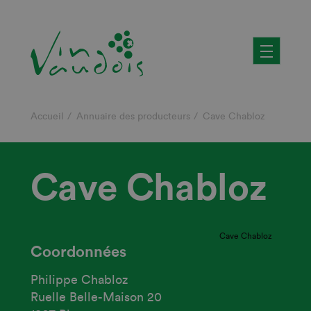
Aller
au
contenu
principal
Fil
Accueil
Annuaire des producteurs
Cave Chabloz
d'Ariane
Cave Chabloz
Cave Chabloz
Coordonnées
Philippe Chabloz
Ruelle Belle-Maison 20