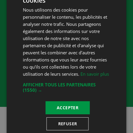
cookies
FRENCH
Mobile
+41 79 636 66 22
Nous utilisons des cookies pour
DEUTSCH
Fax
+41 24 446 16 37
personnaliser le contenu, les publicités et
analyser notre trafic. Nous partageons
E-mail
info@recto-verso.ch
également des informations sur votre
Website
provino.ch/mandry
utilisation de notre site avec nos
partenaires de publicité et d'analyse qui
Accueil
peuvent les combiner avec d'autres
Capacité
informations que vous leur avez fournies
16 personnes
ou qu'ils ont collectées lors de votre
Heures d'ouverture
utilisation de leurs services.
En savoir plus
jeudi vendredi 17.00- 19.00 samedi 11.00-
AFFICHER TOUS LES PARTENAIRES
(1550) →
12.30 14.00-17.00 et sur demande
ACCEPTER
Restez au courant!
REFUSER
Suivez-nous sur les réseaux sociaux!