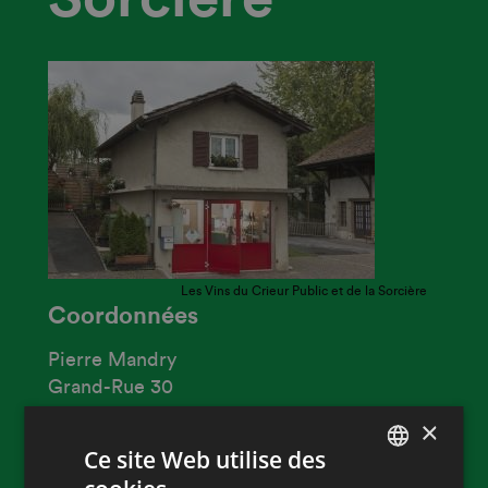
Les Vins du Crieur Public et de la Sorcière
Coordonnées
Pierre Mandry
Grand-Rue 30
1297 Founex
×
Ce site Web utilise des
Phone
+41 24 445 21 42