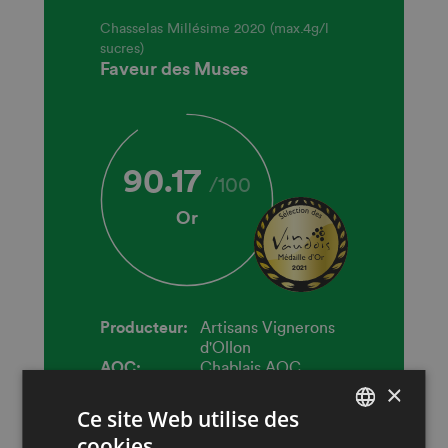
Chasselas Millésime 2020 (max.4g/l
sucres)
Faveur des Muses
90.17
/
100
Or
2021
Producteur:
Artisans Vignerons
d'Ollon
AOC:
Chablais AOC
×
Millésime:
2020
Ce site Web utilise des
Concours:
Sélection des vins
vaudois 2021
cookies