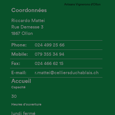
Artisans Vignerons d'Ollon
Coordonnées
Riccardo Mattei
Rue Demesse 3
1867 Ollon
Phone
024 499 25 66
Mobile
079 355 34 94
Fax
024 466 62 15
E-mail
r.mattei@celliersduchablais.ch
Accueil
Capacité
30
Heures d'ouverture
lundi fermé