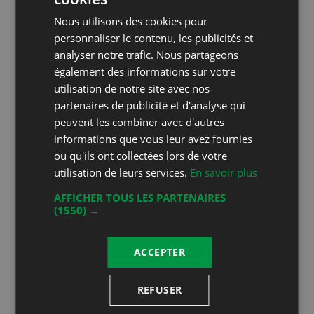
FRENCH
Nous utilisons des cookies pour
DEUTSCH
personnaliser le contenu, les publicités et
analyser notre trafic. Nous partageons
également des informations sur votre
Autres Cépages Blancs
utilisation de notre site avec nos
Blanc Fumé
partenaires de publicité et d'analyse qui
peuvent les combiner avec d'autres
informations que vous leur avez fournies
ou qu'ils ont collectées lors de votre
89.20
utilisation de leurs services.
En savoir plus
/
100
Argent
AFFICHER TOUS LES PARTENAIRES
(1550) →
2021
ACCEPTER
Producteur:
Artisans Vignerons
d'Ollon
REFUSER
AOC:
Chablais AOC