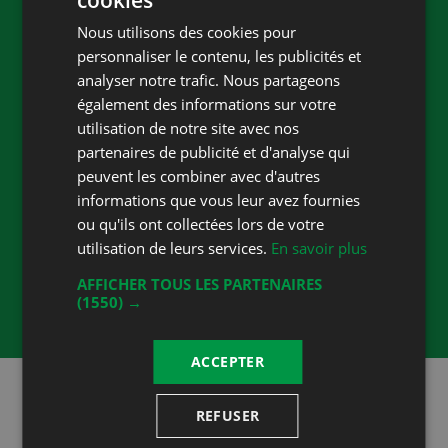
cookies
FRENCH
Nous utilisons des cookies pour
Website
dancevins.ch
DEUTSCH
personnaliser le contenu, les publicités et
Accueil
analyser notre trafic. Nous partageons
Capacité
également des informations sur votre
25
utilisation de notre site avec nos
partenaires de publicité et d'analyse qui
Heures d'ouverture
peuvent les combiner avec d'autres
Lundi de 16h00 à 19h00
informations que vous leur avez fournies
Jeudi de 16h00 à 19h00
ou qu'ils ont collectées lors de votre
Samedi de 10h00 à 13h00
utilisation de leurs services.
En savoir plus
Les autres jours, sur rendez-vous
AFFICHER TOUS LES PARTENAIRES
(1550) →
Des vins qui "Dance" dans vos verres !
ACCEPTER
Restez au courant!
REFUSER
Suivez-nous sur les réseaux sociaux!