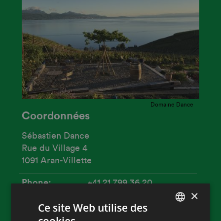
Domaine Dance
Coordonnées
Sébastien Dance
Rue du Village 4
1091 Aran-Villette
Phone
+41 21 799 36 20
×
Mobile
+41 79532 96 76
Ce site Web utilise des
E-mail
info@dancevins.ch