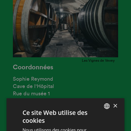
Les Vignes de Vevey
Coordonnées
Sophie Reymond
Cave de l'Hôpital
Rue du musée 1
1800 Vevey
×
Ce site Web utilise des
Phone
021 925 53 38
cookies
FRENCH
E-mail
info@lesvignesdevevey.ch
Nous utilisons des cookies pour