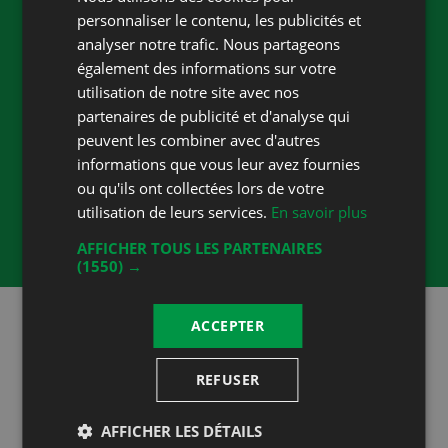
DEUTSCH
Website
vignesdevevey.ch
personnaliser le contenu, les publicités et
analyser notre trafic. Nous partageons
Accueil
également des informations sur votre
Heures d'ouverture
utilisation de notre site avec nos
Cave de l'Hôpital: Sur rendez-vous
partenaires de publicité et d'analyse qui
peuvent les combiner avec d'autres
Boutique des Vignes de Vevey - La
informations que vous leur avez fournies
Grenette, Grande Place 29 à Vevey
ou qu'ils ont collectées lors de votre
Lundi au vendredi : 9:00 – 17:30
utilisation de leurs services.
En savoir plus
Samedi : 10:00 – 14:00
AFFICHER TOUS LES PARTENAIRES
(1550) →
ACCEPTER
Restez au courant!
Suivez-nous sur les réseaux sociaux!
REFUSER
AFFICHER LES DÉTAILS