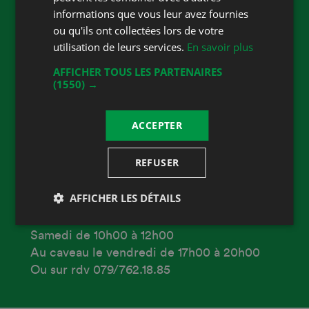
informations que vous leur avez fournies
Hervé Rodesch
ou qu'ils ont collectées lors de votre
Rue du Collège 30
utilisation de leurs services.
En savoir plus
1562 Corcelles-Payerne
AFFICHER TOUS LES PARTENAIRES
Phone
0797621885
(1550) →
Mobile
0797621885
ACCEPTER
E-mail
vins@corcelles.ch
Website
cavedecorcelles.ch/
REFUSER
Accueil
Heures d'ouverture
AFFICHER LES DÉTAILS
Mercredi de 16h00 à 18h00
Samedi de 10h00 à 12h00
Au caveau le vendredi de 17h00 à 20h00
Ou sur rdv 079/762.18.85