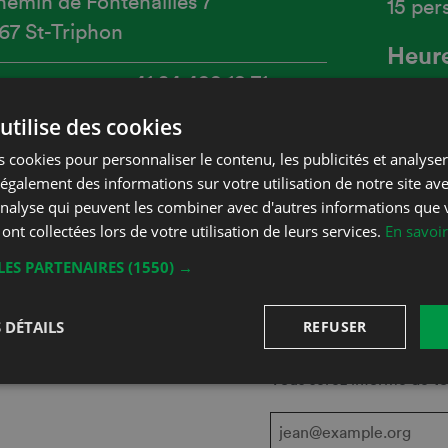
emin de Fontenailles 7
15 per
67 St-Triphon
Heure
hone
+41 24 499 18 71
LU-VE
utilise des cookies
obile
+41 79 527 24 60
 cookies pour personnaliser le contenu, les publicités et analyser 
-mail
info@cochard.ch
galement des informations sur votre utilisation de notre site av
'analyse qui peuvent les combiner avec d'autres informations que 
ebsite
cochard.ch
 ont collectées lors de votre utilisation de leurs services.
En savoir
LES PARTENAIRES
(1550) →
 DÉTAILS
REFUSER
Inscrivez-vou
Vous serez informé de to