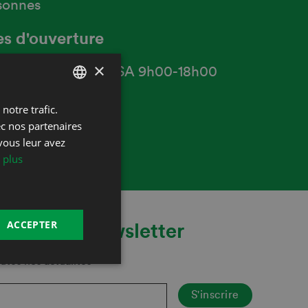
sonnes
s d'ouverture
×
 sur Rendez-vous, SA 9h00-18h00
notre trafic.
FRENCH
ec nos partenaires
DEUTSCH
vous leur avez
 plus
ACCEPTER
s à notre newsletter
utes nos actualités