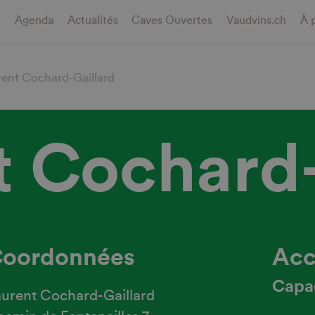
s
Agenda
Actualités
Caves Ouvertes
Vaudvins.ch
À 
ent Cochard-Gaillard
t Cochard-
oordonnées
Acc
Capa
urent Cochard-Gaillard