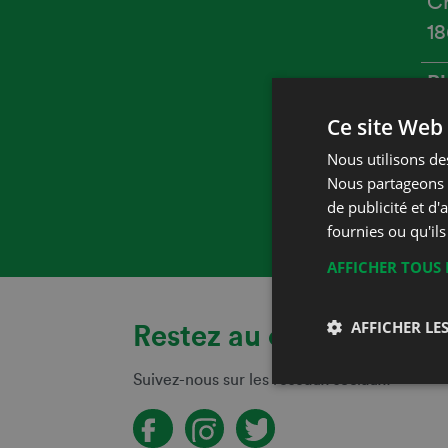
Ch
18
P
Ce site Web 
M
Nous utilisons des
E
Nous partageons é
de publicité et d
W
fournies ou qu'ils
AFFICHER TOUS 
AFFICHER LES
Restez au courant!
Suivez-nous sur les réseaux sociaux!