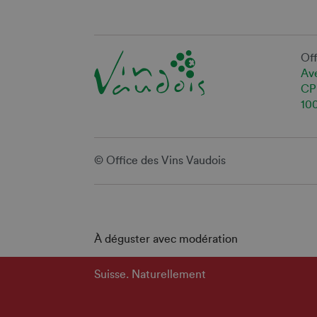
Off
Ave
CP
10
© Office des Vins Vaudois
À déguster avec modération
Suisse. Naturellement