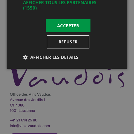
AFFICHER TOUS LES PARTENAIRES
Vous serez informé de toutes nos actualités
(1550) →
ACCEPTER
REFUSER
AFFICHER LES DÉTAILS
Office des Vins Vaudois
Avenue des Jordils 1
CP 1080
1001 Lausanne
+41 21 614 25 80
info@vins-vaudois.com