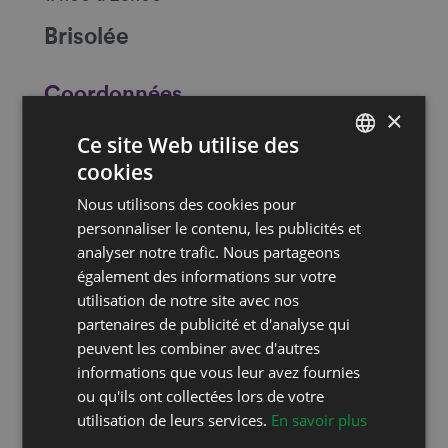
Brisolée
Coordonnées
×
Route de Bitternaz 14
Ce site Web utilise des
1562 Corcelles-près-Payerne
cookies
FRENCH
E-mail
Nous utilisons des cookies pour
DEUTSCH
personnaliser le contenu, les publicités et
Website
https://www.cavedecorcelles.ch/
analyser notre trafic. Nous partageons
également des informations sur votre
utilisation de notre site avec nos
Restez au courant!
partenaires de publicité et d'analyse qui
Suivez-nous sur les réseaux sociaux!
peuvent les combiner avec d'autres
informations que vous leur avez fournies
ou qu'ils ont collectées lors de votre
utilisation de leurs services.
En savoir plus
Inscrivez-vous à notre newsletter