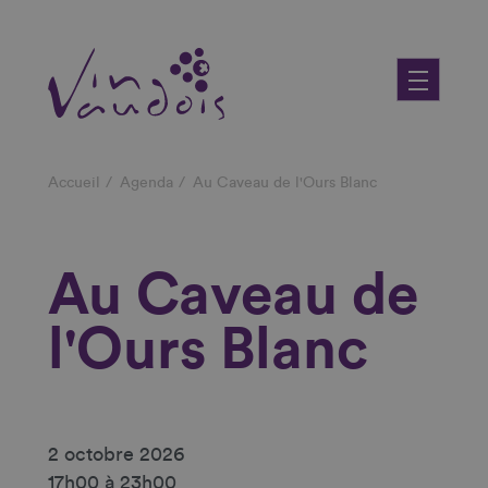
Aller
au
contenu
principal
Fil
Accueil
Agenda
Au Caveau de l'Ours Blanc
d'Ariane
Au Caveau de
l'Ours Blanc
2 octobre 2026
17h00 à 23h00