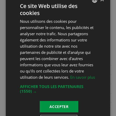
Ce site Web utilise des
samedi de 9h30 à 12h30. Les
cookies
autres jours sur appel au 079 587
FRENCH
75 54
Nous utilisons des cookies pour
DEUTSCH
personnaliser le contenu, les publicités et
analyser notre trafic. Nous partageons
Coordonnées
également des informations sur votre
Christophe Bertholet
utilisation de notre site avec nos
Grand Rue 36
partenaires de publicité et d'analyse qui
1844 Villeneuve
peuvent les combiner avec d'autres
informations que vous leur avez fournies
Phone
+41 21 960 22 48
ou qu'ils ont collectées lors de votre
utilisation de leurs services.
En savoir plus
Mobile
+41 79 587 75 54
AFFICHER TOUS LES PARTENAIRES
Fax
(1550) →
E-mail
info@cavebertholet.ch
ACCEPTER
Website
https://www.cavebertholet.ch/bar-
a-vins---caveau.html