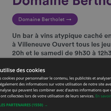
Domaine Bertho
Domaine Bertholet →
Un
bar à vins atypique caché en
à Villeneuve Ouvert tous les je
20h et le samedi de 9h30 à 12h3
appel au 079 587 75 54
utilise des cookies
Coordonnées
 cookies pour personnaliser le contenu, les publicités et analyser 
galement des informations sur votre utilisation de notre site av
Christophe Bertholet
'analyse qui peuvent les combiner avec d'autres informations que 
Phone
Grand Rue 36
 ont collectées lors de votre utilisation de leurs services.
En savoir
Mobil
1844 Villeneuve
LES PARTENAIRES
(1550) →