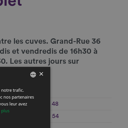
let
tre les cuves
. Grand-Rue 36
udis et vendredis de 16h30 à
0. Les autres jours sur
×
notre trafic.
FRENCH
ec nos partenaires
DEUTSCH
vous leur avez
+41 21 960 22 48
 plus
e
+41 79 587 75 54