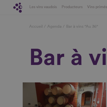
Aller
Les vins vaudois
Producteurs
Vins primé
au
contenu
Fil
principal
Accueil
Agenda
Bar à vins "Au 36"
d'Ariane
Bar à v