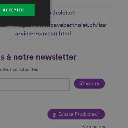
ACCEPTER
info@cavebertholet.ch
te
https://www.cavebertholet.ch/bar-
a-vins---caveau.html
s à notre newsletter
utes nos actualités
Espace Producteur
Partenaires