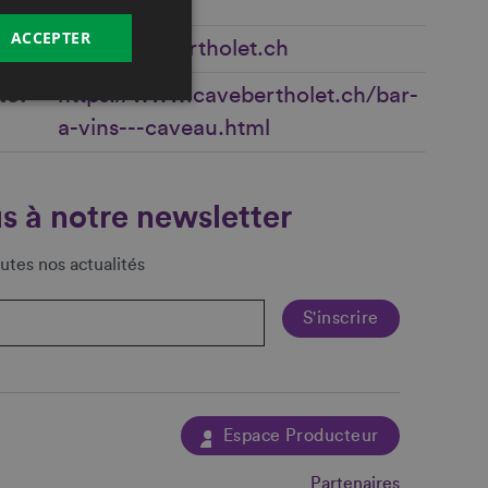
ACCEPTER
info@cavebertholet.ch
te
https://www.cavebertholet.ch/bar-
a-vins---caveau.html
s à notre newsletter
utes nos actualités
Espace Producteur
Partenaires