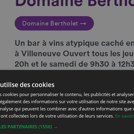
Domaine Bertho
Domaine Bertholet →
Un
bar à vins atypique caché en
à Villeneuve Ouvert tous les je
20h et le samedi de 9h30 à 12h3
appel au 079 587 75 54
utilise des cookies
Coordonnées
 cookies pour personnaliser le contenu, les publicités et analyser 
galement des informations sur votre utilisation de notre site av
Christophe Bertholet
'analyse qui peuvent les combiner avec d'autres informations que 
Phone
Grand Rue 36
 ont collectées lors de votre utilisation de leurs services.
En savoir
Mobil
1844 Villeneuve
LES PARTENAIRES
(1550) →