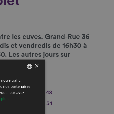
let
tre les cuves
. Grand-Rue 36
udis et vendredis de 16h30 à
0. Les autres jours sur
×
notre trafic.
FRENCH
ec nos partenaires
DEUTSCH
vous leur avez
+41 21 960 22 48
 plus
e
+41 79 587 75 54