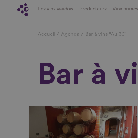
Aller
Les vins vaudois
Producteurs
Vins primé
au
contenu
Fil
principal
Accueil
Agenda
Bar à vins "Au 36"
d'Ariane
Bar à v