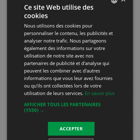
Ce site Web utilise des
samedi de 9h30 à 12h30. Les
cookies
autres jours sur appel au 079 587
FRENCH
75 54
Nous utilisons des cookies pour
DEUTSCH
personnaliser le contenu, les publicités et
analyser notre trafic. Nous partageons
Coordonnées
également des informations sur votre
Christophe Bertholet
utilisation de notre site avec nos
Grand Rue 36
partenaires de publicité et d'analyse qui
1844 Villeneuve
peuvent les combiner avec d'autres
informations que vous leur avez fournies
Phone
+41 21 960 22 48
ou qu'ils ont collectées lors de votre
utilisation de leurs services.
En savoir plus
Mobile
+41 79 587 75 54
AFFICHER TOUS LES PARTENAIRES
Fax
(1550) →
E-mail
info@cavebertholet.ch
ACCEPTER
Website
https://www.cavebertholet.ch/bar-
a-vins---caveau.html