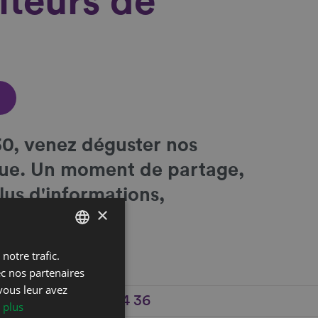
lteurs de
0, venez déguster nos
èque. Un moment de partage,
lus d'informations,
×
36.
notre trafic.
FRENCH
ec nos partenaires
DEUTSCH
vous leur avez
+41 24 436 04 36
 plus