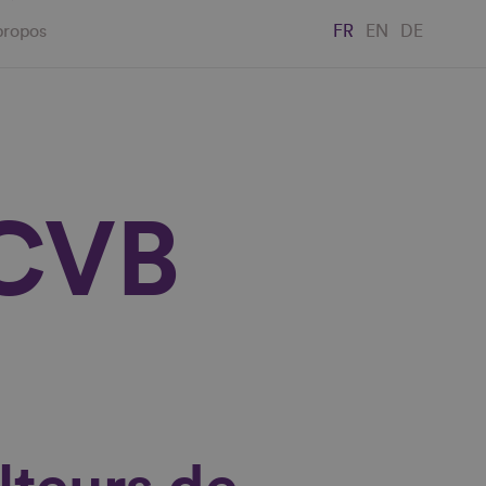
propos
FR
EN
DE
 CVB