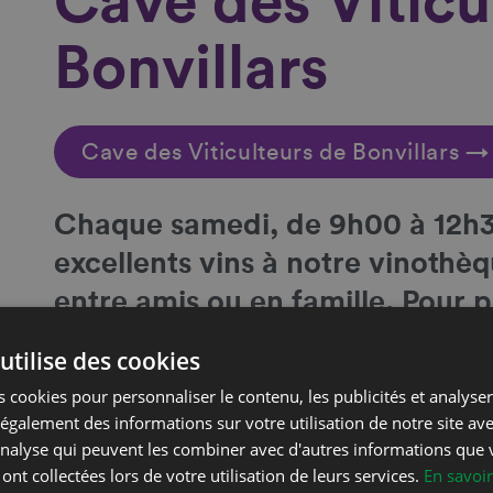
Cave des Viticu
Bonvillars
Cave des Viticulteurs de Bonvillars →
Chaque samedi, de 9h00 à 12h3
excellents vins à notre vinoth
entre amis ou en famille. Pour p
contactez-nous au 024 436 04 
utilise des cookies
 cookies pour personnaliser le contenu, les publicités et analyser 
Coordonnées
galement des informations sur votre utilisation de notre site av
'analyse qui peuvent les combiner avec d'autres informations que 
Olivier Robert
Phone
 ont collectées lors de votre utilisation de leurs services.
En savoir
Chemin de la Cave 1