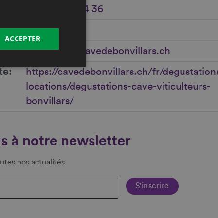
e
+41 24 436 04 36
ACCEPTER
marketing@cavedebonvillars.ch
te
https://cavedebonvillars.ch/fr/degustation
locations/degustations-cave-viticulteurs-
bonvillars/
s à notre newsletter
utes nos actualités