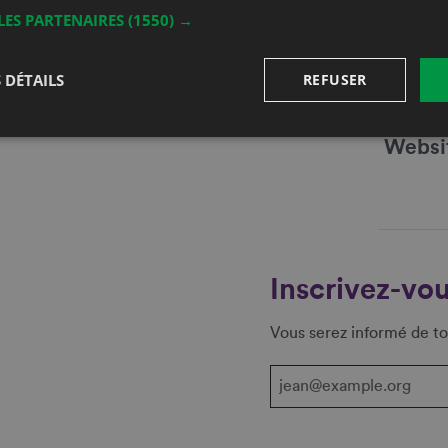
Mobil
LES PARTENAIRES
(1550) →
1427 Bonvillars
Fax
 DÉTAILS
REFUSER
E-mail
Websi
Inscrivez-vou
Vous serez informé de to