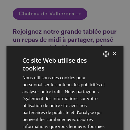
Château de Vullierens →
Rejoignez notre grande tablée pour
un repas de midi à partager, pensé
comme un véritable moment de
×
rencontre et de convivialité.
Ce site Web utilise des
Au-dessus des vignes du Château de
cookies
FRENCH
Vullierens, avec vue panoramique sur le lac,
Nous utilisons des cookies pour
DEUTSCH
ou à couvert en cas de mauvais temps, la
personnaliser le contenu, les publicités et
Tavolata invite à prendre le temps et à
analyser notre trafic. Nous partageons
savourer l’instant. Autour d’une table
également des informations sur votre
généreuse, la cuisine se veut authentique et
utilisation de notre site avec nos
inspirée des saisons et du plaisir d’être
partenaires de publicité et d'analyse qui
ensemble. Ici, le repas devient un moment
peuvent les combiner avec d'autres
de partage, où traditions, convivialité et art
informations que vous leur avez fournies