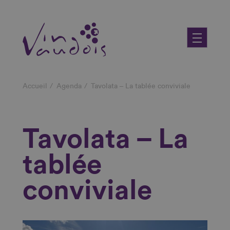
Aller
au
contenu
principal
Fil
Accueil
Agenda
Tavolata – La tablée conviviale
d'Ariane
Tavolata – La
tablée
conviviale