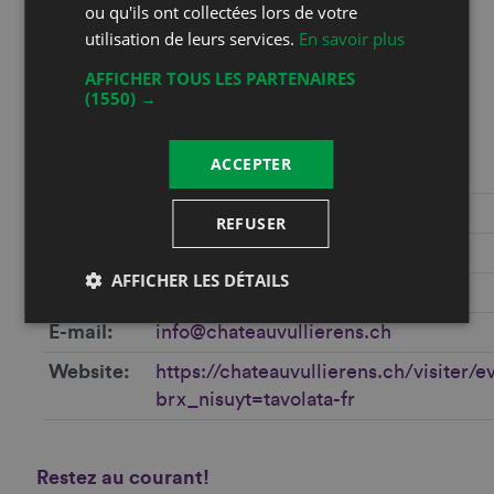
de vivre se rencontrent naturellement.
ou qu'ils ont collectées lors de votre
utilisation de leurs services.
En savoir plus
Coordonnées
AFFICHER TOUS LES PARTENAIRES
(1550) →
Julie Haering
Route de Cottens 1
1115 Vullierens
ACCEPTER
Phone
0218698880
REFUSER
Mobile
AFFICHER LES DÉTAILS
Fax
E-mail
info@chateauvullierens.ch
Website
https://chateauvullierens.ch/visiter/
brx_nisuyt=tavolata-fr
Restez au courant!