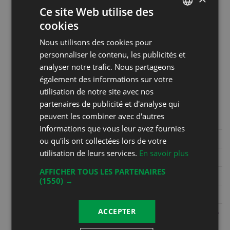
Ce site Web utilise des
samedi de 9h30 à 12h30. Les
cookies
autres jours sur appel au 079 587
FRENCH
75 54
Nous utilisons des cookies pour
DEUTSCH
personnaliser le contenu, les publicités et
analyser notre trafic. Nous partageons
Coordonnées
également des informations sur votre
Christophe Bertholet
utilisation de notre site avec nos
Grand Rue 36
partenaires de publicité et d'analyse qui
1844 Villeneuve
peuvent les combiner avec d'autres
informations que vous leur avez fournies
Phone
+41 21 960 22 48
ou qu'ils ont collectées lors de votre
utilisation de leurs services.
En savoir plus
Mobile
+41 79 587 75 54
AFFICHER TOUS LES PARTENAIRES
Fax
(1550) →
E-mail
info@cavebertholet.ch
ACCEPTER
Website
https://www.cavebertholet.ch/bar-
a-vins---caveau.html