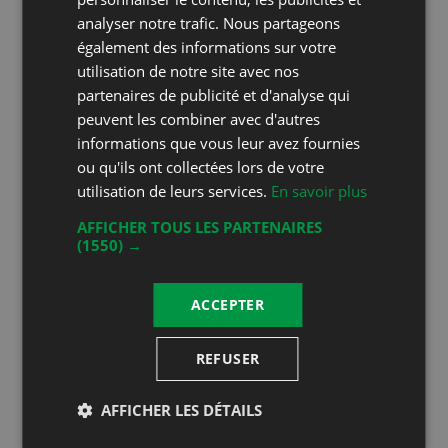
about the winegrowing
analyser notre trafic. Nous partageons
également des informations sur votre
profession? The Union Vinicole
utilisation de notre site avec nos
de Cully offers you the chance to
partenaires de publicité et d'analyse qui
immerse yourself in the work of a
peuvent les combiner avec d'autres
winegrower. 🍇 You'll be able to
informations que vous leur avez fournies
talk, learn and enjoy the
ou qu'ils ont collectées lors de votre
utilisation de leurs services.
En savoir plus
magnificent view of the Lavaux
vineyards, a UNESCO World
AFFICHER TOUS LES PARTENAIRES
(1550) →
Heritage site. A unique
experience, dedicated time just
ACCEPTER
for you! And plenty of memories
🤩 Book via the link
REFUSER
Coordonnées
AFFICHER LES DÉTAILS
Martin Morgenthaler