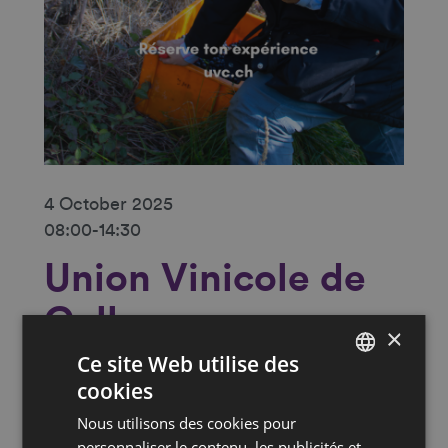
4 October 2025
08:00-14:30
Union Vinicole de
Cully
×
Ce site Web utilise des
Union Vinicole de Cully →
cookies
FRENCH
Nous utilisons des cookies pour
DEUTSCH
Would you like to find out more
personnaliser le contenu, les publicités et