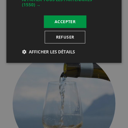
(1550) →
reflected mirror-like in the waters of Lake
Geneva, they are spectacular! One always
marvels: six climates, six settings, six tourist
ACCEPTER
destinations, six distinctive places awaiting
discovery, six different welcomes and six
REFUSER
kinds of appeal, all incomparable.
AFFICHER LES DÉTAILS