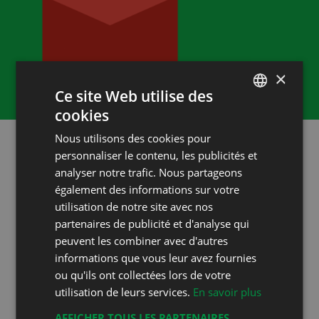
×
Ce site Web utilise des
cookies
FRENCH
Nous utilisons des cookies pour
DEUTSCH
personnaliser le contenu, les publicités et
Vaud wines
analyser notre trafic. Nous partageons
également des informations sur votre
8 AOC in 6 regions
utilisation de notre site avec nos
partenaires de publicité et d'analyse qui
Six regions, as different as they are lustrous,
peuvent les combiner avec d'autres
reflect the diversity of the vineyards of
informations que vous leur avez fournies
Vaud. Their setting is noble, seemingly
ou qu'ils ont collectées lors de votre
boundless. And their many moods...?
utilisation de leurs services.
En savoir plus
Dominated by rocky outcrops of the Alps or
AFFICHER TOUS LES PARTENAIRES