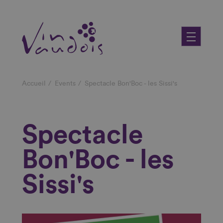
Skip
to
main
content
Breadcrumb
Accueil
Events
Spectacle Bon'Boc - les Sissi's
Spectacle
Bon'Boc - les
Sissi's