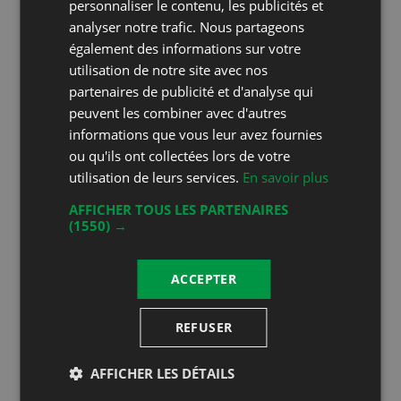
personnaliser le contenu, les publicités et
chouille avant. Des assemblées
analyser notre trafic. Nous partageons
locales bien loquaces, des ainés
également des informations sur votre
éveillés aux ados qu’on doit
utilisation de notre site avec nos
réveiller, une coiffeuse bouchère
partenaires de publicité et d'analyse qui
peuvent les combiner avec d'autres
aux réflexes aiguisés. Un soupçon
informations que vous leur avez fournies
de poésie qui fleure bon le papet.
ou qu'ils ont collectées lors de votre
Une puissante batoillée sur fond
utilisation de leurs services.
En savoir plus
de redzipetage taillé dans le gras,
AFFICHER TOUS LES PARTENAIRES
sans greubon. Le tout arrosé
(1550) →
comme il se doit pour aider à la
digestion. Alors vous en prendrez
ACCEPTER
bien une tranche ?
REFUSER
Coordonnées
AFFICHER LES DÉTAILS
Steve et Virginie Bugnon
Chemin de Bon-Boccard 1