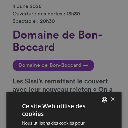
4 June 2026
Ouverture des portes : 18h30
Spectacle : 20h30
Domaine de Bon-
Boccard
Domaine de Bon-Boccard →
Les Sissi’s remettent le couvert
avec leur nouveau rejeton « On a
×
de la chance avec le temps ! ». La
Ce site Web utilise des
base de la recette reste la même,
cookies
des histoires bien de chez nous,
FRENCH
de la retraite à l’EMS, et même un
Nous utilisons des cookies pour
DEUTSCH