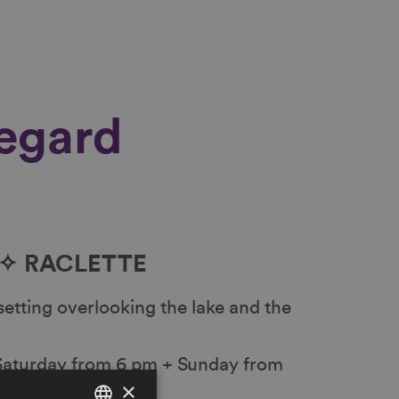
egard
✧
RACLETTE
setting overlooking the lake and the
 Saturday from 6 pm + Sunday from
×