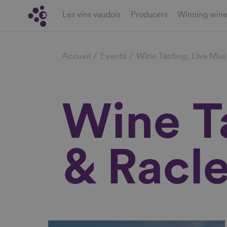
Skip
Les vins vaudois
Producers
Winning win
to
main
Breadcrumb
content
Accueil
Events
Wine Tasting, Live Musi
Wine Ta
& Racle