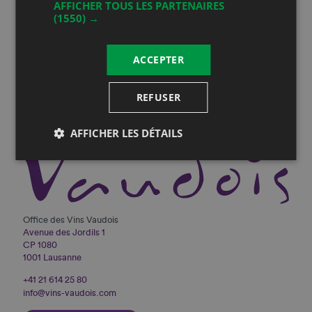
AFFICHER TOUS LES PARTENAIRES
Vous serez informé de toutes nos actualités
(1550) →
ACCEPTER
REFUSER
AFFICHER LES DÉTAILS
Office des Vins Vaudois
Avenue des Jordils 1
CP 1080
1001 Lausanne
+41 21 614 25 80
info@vins-vaudois.com