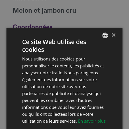
Melon et jambon cru
Coordonnées
×
Route de Bitternaz 14
Ce site Web utilise des
1562 Corcelles-près-Payerne
cookies
FRENCH
E-mail
Nous utilisons des cookies pour
DEUTSCH
personnaliser le contenu, les publicités et
Website
https://www.cavedecorcelles.ch/
analyser notre trafic. Nous partageons
également des informations sur votre
utilisation de notre site avec nos
Restez au courant!
partenaires de publicité et d'analyse qui
Suivez-nous sur les réseaux sociaux!
peuvent les combiner avec d'autres
informations que vous leur avez fournies
ou qu'ils ont collectées lors de votre
utilisation de leurs services.
En savoir plus
Inscrivez-vous à notre newsletter