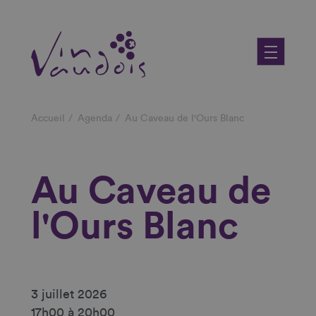
Aller
au
contenu
principal
Fil
Accueil
Agenda
Au Caveau de l'Ours Blanc
d'Ariane
Au Caveau de
l'Ours Blanc
3 juillet 2026
17h00 à 20h00