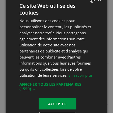
Ce site Web utilise des
samedi de 9h30 à 12h30. Les
cookies
autres jours sur appel au 079 587
FRENCH
75 54
Nous utilisons des cookies pour
DEUTSCH
personnaliser le contenu, les publicités et
analyser notre trafic. Nous partageons
Coordonnées
également des informations sur votre
Christophe Bertholet
utilisation de notre site avec nos
Grand Rue 36
partenaires de publicité et d'analyse qui
1844 Villeneuve
peuvent les combiner avec d'autres
informations que vous leur avez fournies
Phone
+41 21 960 22 48
ou qu'ils ont collectées lors de votre
utilisation de leurs services.
En savoir plus
Mobile
+41 79 587 75 54
AFFICHER TOUS LES PARTENAIRES
Fax
(1550) →
E-mail
info@cavebertholet.ch
ACCEPTER
Website
https://www.cavebertholet.ch/bar-
a-vins---caveau.html