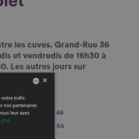
let
tre les cuves
. Grand-Rue 36
udis et vendredis de 16h30 à
0. Les autres jours sur
×
notre trafic.
FRENCH
ec nos partenaires
DEUTSCH
vous leur avez
+41 21 960 22 48
 plus
e
+41 79 587 75 54