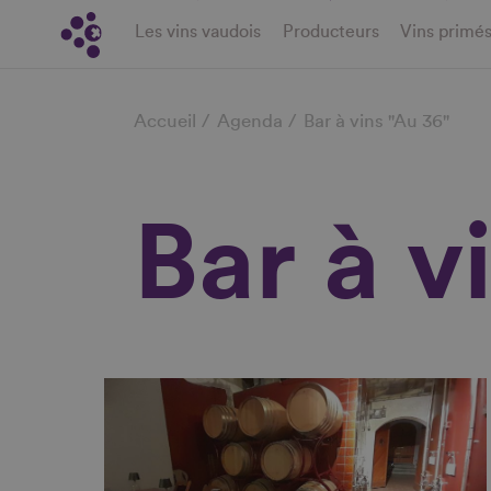
Aller
Les vins vaudois
Producteurs
Vins primé
au
contenu
Fil
principal
Accueil
Agenda
Bar à vins "Au 36"
d'Ariane
Bar à v