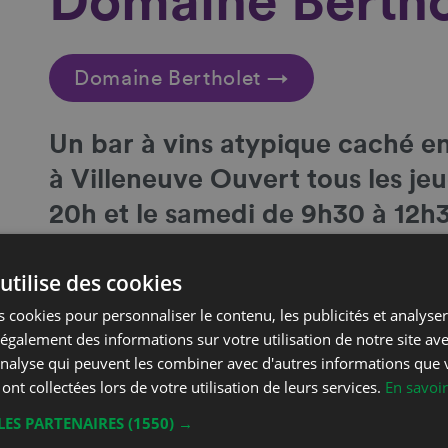
Domaine Bertho
Domaine Bertholet →
Un
bar à vins atypique caché en
à Villeneuve Ouvert tous les je
20h et le samedi de 9h30 à 12h3
appel au 079 587 75 54
utilise des cookies
Coordonnées
 cookies pour personnaliser le contenu, les publicités et analyser 
galement des informations sur votre utilisation de notre site av
Christophe Bertholet
'analyse qui peuvent les combiner avec d'autres informations que 
Phone
Grand Rue 36
 ont collectées lors de votre utilisation de leurs services.
En savoir
Mobil
1844 Villeneuve
LES PARTENAIRES
(1550) →