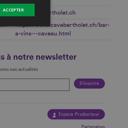
ACCEPTER
info@cavebertholet.ch
te
https://www.cavebertholet.ch/bar-
a-vins---caveau.html
s à notre newsletter
utes nos actualités
Espace Producteur
Partenaires