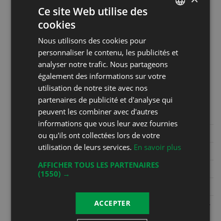
Ce site Web utilise des
samedi de 9h30 à 12h30. Les
cookies
autres jours sur appel au 079 587
FRENCH
75 54
Nous utilisons des cookies pour
DEUTSCH
personnaliser le contenu, les publicités et
analyser notre trafic. Nous partageons
Coordonnées
également des informations sur votre
Christophe Bertholet
utilisation de notre site avec nos
Grand Rue 36
partenaires de publicité et d'analyse qui
1844 Villeneuve
peuvent les combiner avec d'autres
informations que vous leur avez fournies
Phone
+41 21 960 22 48
ou qu'ils ont collectées lors de votre
utilisation de leurs services.
En savoir plus
Mobile
+41 79 587 75 54
AFFICHER TOUS LES PARTENAIRES
Fax
(1550) →
E-mail
info@cavebertholet.ch
ACCEPTER
Website
https://www.cavebertholet.ch/bar-
a-vins---caveau.html