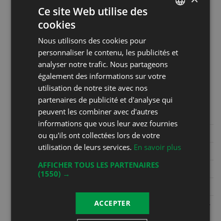
Ce site Web utilise des
samedi de 9h30 à 12h30. Les
cookies
autres jours sur appel au 079 587
FRENCH
75 54
Nous utilisons des cookies pour
DEUTSCH
personnaliser le contenu, les publicités et
analyser notre trafic. Nous partageons
Coordonnées
également des informations sur votre
Christophe Bertholet
utilisation de notre site avec nos
Grand Rue 36
partenaires de publicité et d'analyse qui
1844 Villeneuve
peuvent les combiner avec d'autres
informations que vous leur avez fournies
Phone
+41 21 960 22 48
ou qu'ils ont collectées lors de votre
utilisation de leurs services.
En savoir plus
Mobile
+41 79 587 75 54
AFFICHER TOUS LES PARTENAIRES
Fax
(1550) →
E-mail
info@cavebertholet.ch
ACCEPTER
Website
https://www.cavebertholet.ch/bar-
a-vins---caveau.html