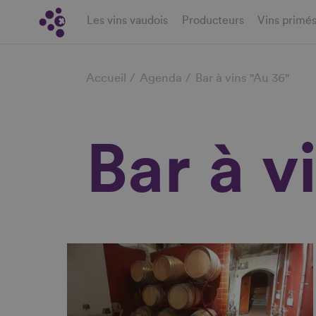
Aller
Les vins vaudois
Producteurs
Vins primé
au
contenu
Fil
principal
Accueil
Agenda
Bar à vins "Au 36"
d'Ariane
Bar à v