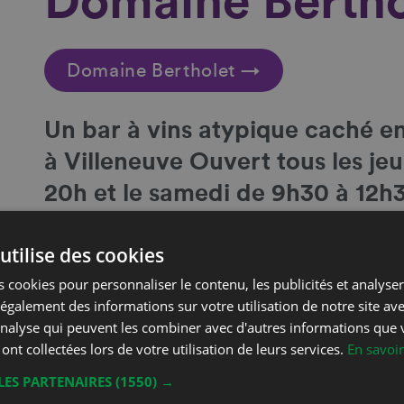
Domaine Bertho
Domaine Bertholet →
Un
bar à vins atypique caché en
à Villeneuve Ouvert tous les je
20h et le samedi de 9h30 à 12h3
appel au 079 587 75 54
utilise des cookies
Coordonnées
 cookies pour personnaliser le contenu, les publicités et analyser 
galement des informations sur votre utilisation de notre site av
Christophe Bertholet
'analyse qui peuvent les combiner avec d'autres informations que 
Phone
Grand Rue 36
 ont collectées lors de votre utilisation de leurs services.
En savoir
Mobil
1844 Villeneuve
LES PARTENAIRES
(1550) →