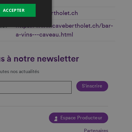
ACCEPTER
info@cavebertholet.ch
te
https://www.cavebertholet.ch/bar-
a-vins---caveau.html
s à notre newsletter
utes nos actualités
Espace Producteur
Partenaires