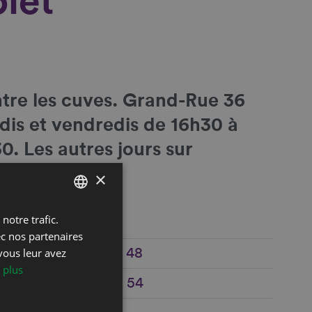
let
tre les cuves
. Grand-Rue 36
udis et vendredis de 16h30 à
0. Les autres jours sur
×
notre trafic.
FRENCH
ec nos partenaires
DEUTSCH
vous leur avez
+41 21 960 22 48
 plus
e
+41 79 587 75 54