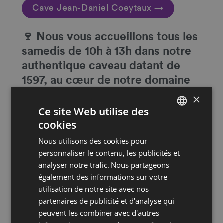
Cave Jean-Daniel Coeytaux →
🍷 Nous vous accueillons tous les
samedis de 10h à 13h dans notre
authentique caveau datant de
1597, au cœur de notre domaine
familial! Vous aurez la possibilité
×
de déguster nos différents vins et
Ce site Web utilise des
cookies
cépages accompagnés de
FRENCH
produits du terroir. Tous nos vins
Nous utilisons des cookies pour
DEUTSCH
sont vinifiés par nos soins… De la
personnaliser le contenu, les publicités et
analyser notre trafic. Nous partageons
culture à la mise en bouteilles,
également des informations sur votre
toutes les étapes sont réalisées
utilisation de notre site avec nos
au Domaine familial! Accueil
partenaires de publicité et d'analyse qui
chaleureux et convivial garanti!
peuvent les combiner avec d'autres