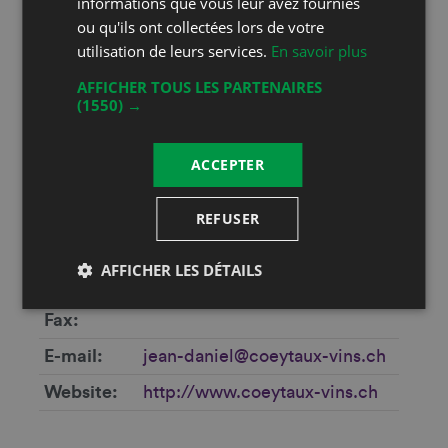
Soyez les bienvenus🤗 Pour tous
informations que vous leur avez fournies
ou qu'ils ont collectées lors de votre
renseignements,n’hésitez pas à
utilisation de leurs services.
En savoir plus
nous appeler au +41 21 800 47 38.
AFFICHER TOUS LES PARTENAIRES
(1550) →
Coordonnées
Jean-Daniel Coeytaux
ACCEPTER
Rue du Château 4
1169 Yens
REFUSER
Phone
+41 21 800 47 38
AFFICHER LES DÉTAILS
Mobile
+41 79 276 30 47
Fax
E-mail
jean-daniel@coeytaux-vins.ch
Website
http://www.coeytaux-vins.ch