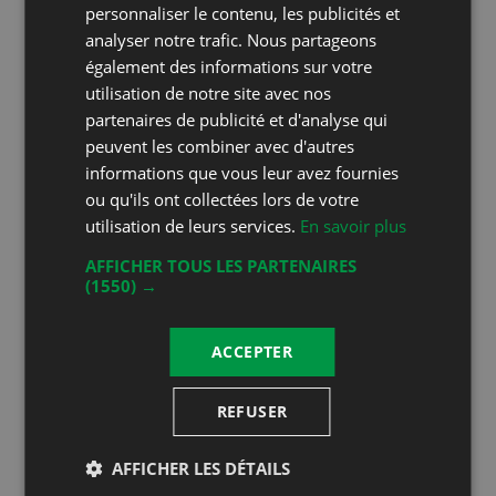
Christian Dupuis
personnaliser le contenu, les publicités et
Chemin de St-Pierre 3
analyser notre trafic. Nous partageons
1173 Féchy
également des informations sur votre
utilisation de notre site avec nos
partenaires de publicité et d'analyse qui
Phone
+41 21 825 11 38
peuvent les combiner avec d'autres
Mobile
+41 78 712 78 52
informations que vous leur avez fournies
ou qu'ils ont collectées lors de votre
Fax
+41 21 825 11 38
utilisation de leurs services.
En savoir plus
E-mail
info@cavedupuis.ch
AFFICHER TOUS LES PARTENAIRES
Website
http://www.cavedupuis.ch
(1550) →
ACCEPTER
Restez au courant!
Suivez-nous sur les réseaux sociaux!
REFUSER
AFFICHER LES DÉTAILS
Inscrivez-vous à notre newsletter