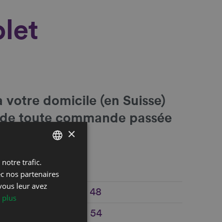
let
 votre domicile (en Suisse)
26 de toute commande passée
×
notre trafic.
FRENCH
ec nos partenaires
DEUTSCH
vous leur avez
+41 21 960 22 48
 plus
e
+41 79 587 75 54