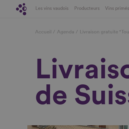
Aller
Les vins vaudois
Producteurs
Vins primé
au
contenu
Fil
principal
Accueil
Agenda
Livraison gratuite "Tou
d'Ariane
Livrais
de Suis