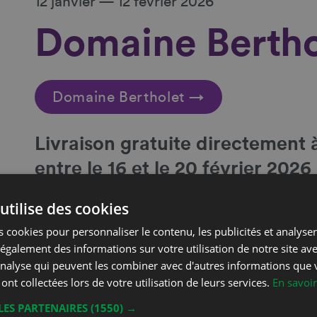
12 janvier — 12 février 2026
Domaine Bertho
Domaine Bertholet →
Livraison gratuite directement à
entre le 16 et le 20 février 20
avant le 12 février 2026
utilise des cookies
 cookies pour personnaliser le contenu, les publicités et analyser 
Coordonnées
galement des informations sur votre utilisation de notre site av
'analyse qui peuvent les combiner avec d'autres informations que 
Christophe Bertholet
Phone
 ont collectées lors de votre utilisation de leurs services.
En savoir
Rue des Fortifications 29
Mobil
LES PARTENAIRES
(1550) →
1844 Villeneuve