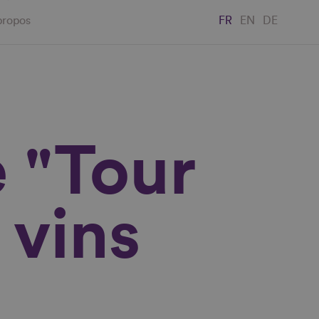
propos
FR
EN
DE
e "Tour
 vins