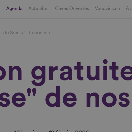
s
Agenda
Actualités
Caves Ouvertes
Vaudvins.ch
À 
r de Suisse" de nos vins
on gratuit
se" de nos