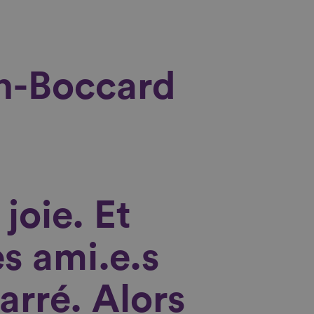
n-Boccard
joie. Et
s ami.e.s
carré. Alors