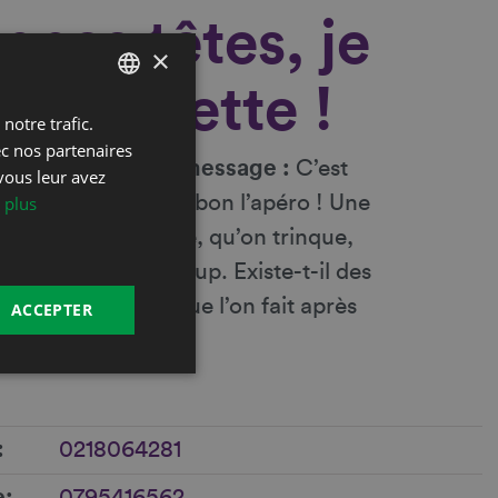
nes têtes, je
×
Planchette !
notre trafic.
FRENCH
ec nos partenaires
DEUTSCH
il nous laisse son message :
C’est
vous leur avez
spectacle qui fleure bon l’apéro ! Une
 plus
r. Pour qu’on se voie, qu’on trinque,
on rigole un bon coup. Existe-t-il des
drôles que celles que l’on fait après
ACCEPTER
0218064281
e
0795416562