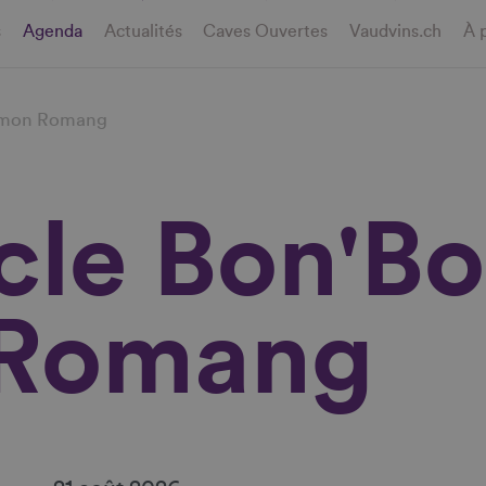
s
Agenda
Actualités
Caves Ouvertes
Vaudvins.ch
À 
Simon Romang
le Bon'Bo
 Romang