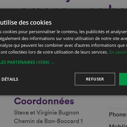
ramenez vos bon
utilise des cookies
m’occupe de la 
 cookies pour personnaliser le contenu, les publicités et analyser 
galement des informations sur votre utilisation de notre site av
Et c’est parce qu’il aime tant manger, qu’
'analyse qui peuvent les combiner avec d'autres informations que 
pour ça que j’ai envie de vous inviter à un 
 ont collectées lors de votre utilisation de leurs services.
En savoir
ode à la fête, à la bonne bouffe et au plaisi
LES PARTENAIRES
(1550) →
qu’on grignote une bricole du terroir et qu’
théories plus pertinentes, des blagues plus 
 DÉTAILS
REFUSER
deux verres de rouge ?
Coordonnées
Steve et Virginie Bugnon
Phone
Chemin de Bon-Boccard 1
Mobil