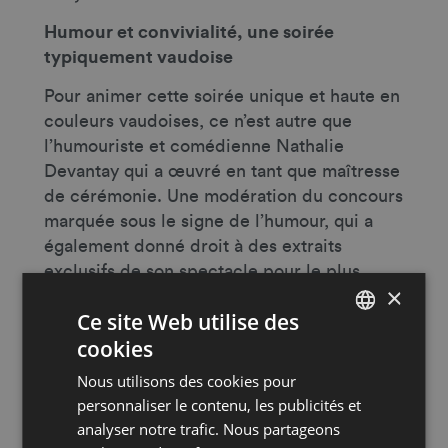
Humour et convivialité, une soirée
typiquement vaudoise
Pour animer cette soirée unique et haute en
couleurs vaudoises, ce n’est autre que
l’humouriste et comédienne Nathalie
Devantay qui a œuvré en tant que maîtresse
de cérémonie. Une modération du concours
marquée sous le signe de l’humour, qui a
également donné droit à des extraits
exclusifs de son spectacle pour le plus
×
grand plaisir de son audience.
Ce site Web utilise des
Intronisation du nouveau Commandeur de
cookies
FRENCH
l’Ordre des Vins Vaudois
Nous utilisons des cookies pour
DEUTSCH
Créé en 2017, le Commandeur de l’Ordre
personnaliser le contenu, les publicités et
des Vins Vaudois représente un hommage
analyser notre trafic. Nous partageons