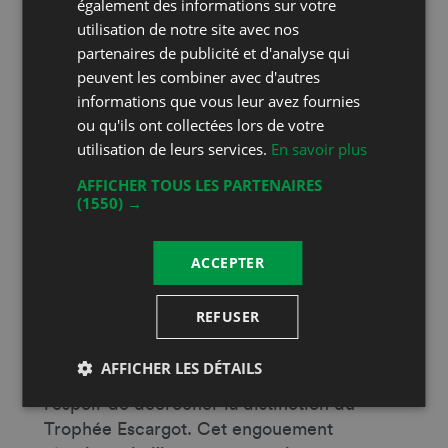
symbolique à une personnalité dont les
également des informations sur votre
actions ont largement contribué au
utilisation de notre site avec nos
rayonnement des vignobles et des crus
partenaires de publicité et d'analyse qui
peuvent les combiner avec d'autres
vaudois. Cette année, c’est Josef Zisyadis
informations que vous leur avez fournies
qui a été intronisé nouveau Commandeur
ou qu'ils ont collectées lors de votre
de l’Ordre des Vins Vaudois. Fondateur puis
utilisation de leurs services.
En savoir plus
directeur de la Semaine suisse du Goût,
ainsi que directeur de la Fondation pour la
AFFICHER TOUS LES PARTENAIRES
promotion du Goût, Josef Zisyadis est
(1550) →
récompensé pour son engagement
exemplaire en faveur des vins vaudois et de
ACCEPTER
leur reconnaissance.
18 producteurs et 21 vins
REFUSER
Comme chaque année, de nombreux
AFFICHER LES DÉTAILS
producteurs ont soumis leurs vins dans
l’espoir de décrocher la distinction du
Trophée Escargot. Cet engouement