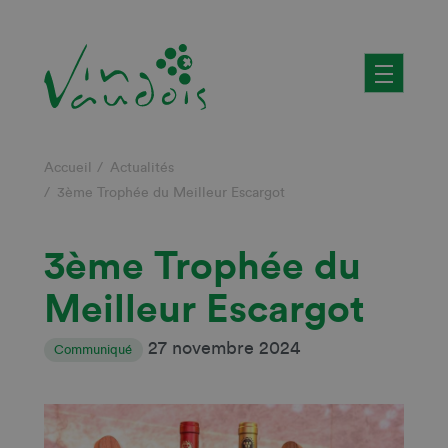
Aller
au
contenu
principal
Fil
Accueil
Actualités
3ème Trophée du Meilleur Escargot
d'Ariane
3ème Trophée du
Meilleur Escargot
27 novembre 2024
Communiqué