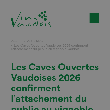
Aller
au
contenu
principal
Fil
Accueil
Actualités
Les Caves Ouvertes Vaudoises 2026 confirment
l’attachement du public au vignoble vaudois !
d'Ariane
Les Caves Ouvertes
Vaudoises 2026
confirment
l’attachement du
public au vignoble