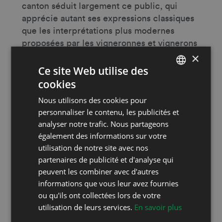
canton séduit largement ce public, qui
apprécie autant ses expressions classiques
que les interprétations plus modernes
proposées par les vigneronnes et vignerons
×
vaudois.
Ce site Web utilise des
cookies
FRENCH
«
Les Caves Ouvertes Vaudoises s’imposent
Nous utilisons des cookies pour
aujourd’hui comme une expérience à part
DEUTSCH
personnaliser le contenu, les publicités et
entière, où la découverte passe autant par la
analyser notre trafic. Nous partageons
rencontre que par les paysages et les savoir-
également des informations sur votre
faire. Cette édition met en lumière une envie
utilisation de notre site avec nos
toujours plus forte de vivre des moments
partenaires de publicité et d'analyse qui
authentiques et ancrés dans nos régions
»,
peuvent les combiner avec d'autres
souligne Céline Baechler, responsable
informations que vous leur avez fournies
communication de l’Office des Vins
ou qu'ils ont collectées lors de votre
Vaudois.
utilisation de leurs services.
En savoir plus