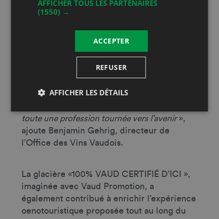
AFFICHER TOUS LES PARTENAIRES
Au-delà de la dégustation, cette édition
(1550) →
2026 a une nouvelle fois illustré la capacité
du vignoble vaudois à évoluer avec son
ACCEPTER
époque, tout en restant profondément
attaché à ses racines et à son patrimoine.
REFUSER
«
Les Caves Ouvertes Vaudoises démontrent
chaque année leur rôle clé dans le
AFFICHER LES DÉTAILS
rayonnement de notre vignoble. Elles reflètent
la diversité, le dynamisme et l’engagement de
toute une profession tournée vers l’avenir
»,
ajoute Benjamin Gehrig, directeur de
l’Office des Vins Vaudois.
La glacière «100% VAUD CERTIFIÉ D’ICI »,
imaginée avec Vaud Promotion, a
également contribué à enrichir l’expérience
oenotouristique proposée tout au long du